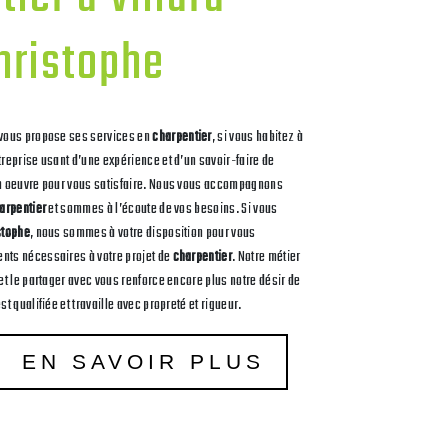
hristophe
vous propose ses services en
charpentier
, si vous habitez à
ntreprise usant d’une expérience et d’un savoir-faire de
en oeuvre pour vous satisfaire. Nous vous accompagnons
arpentier
et sommes à l’écoute de vos besoins. Si vous
stophe
, nous sommes à votre disposition pour vous
nts nécessaires à votre projet de
charpentier
. Notre métier
 et le partager avec vous renforce encore plus notre désir de
st qualifiée et travaille avec propreté et rigueur.
EN SAVOIR PLUS