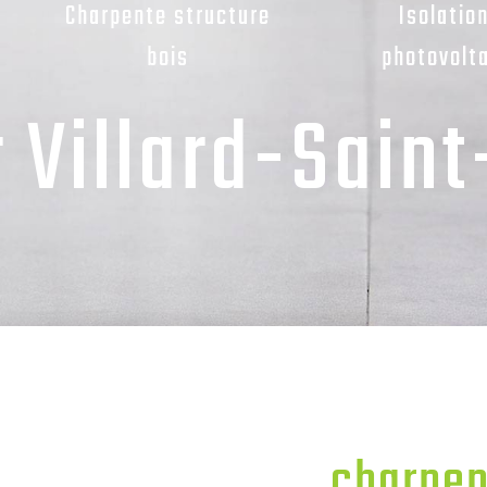
Charpente structure
Isolatio
bois
photovolt
 Villard-Sain
charpent