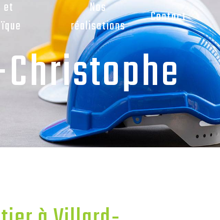
n et
Nos
Contact
aïque
réalisations
t-Christophe
ier à Villard-