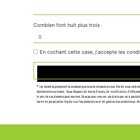
Combien font huit plus trois
En cochant cette case, j'accepte les condi
** Les données personnelles communiquées sont nécessaires aux fins de vous contacte
destinataires suivants: . Vous disposez de droits d’accès, de rectification, d’effac
le sort de vos données post-mortem. Vous pouvez exercer ces droits par voie postale
durée de prescription légale aux fins probatoires et de gestion des contentieux. Vo