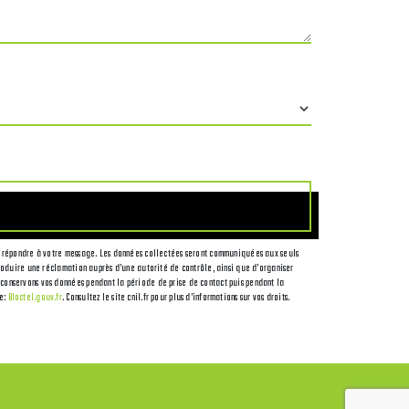
t de répondre à votre message. Les données collectées seront communiquées aux seuls
ntroduire une réclamation auprès d’une autorité de contrôle, ainsi que d’organiser
s conservons vos données pendant la période de prise de contact puis pendant la
se:
Bloctel.gouv.fr
. Consultez le site cnil.fr pour plus d’informations sur vos droits.