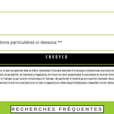
tions particulières ci-dessous **
ENVOYER
r et sont enregistrées dans un fichier informatisé. Elles sont destinées à et ses sous-traitants dans le seul bu
ement, de portabilité, de limitation, d’opposition, de retrait de votre consentement à tout moment et du droit d’i
 à l'adresse ou par courrier électronique à l'adresse . Un justificatif d'identité pourra vous être demandé. Nou
us avez le droit de vous inscrire sur la liste d'opposition au démarchage téléphonique, disponible à cette adres
RECHERCHES FRÉQUENTES