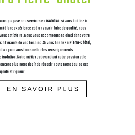
vous propose ses services en
isolation
, si vous habitez à
ant d’une expérience et d’un savoir-faire de qualité, nous
 vous satisfaire. Nous vous accompagnons ainsi dans votre
 à l’écoute de vos besoins. Si vous habitez à
Pierre-Châtel
,
ition pour vous transmettre les renseignements
de
isolation
. Notre métier est avant tout notre passion et le
encore plus notre désir de réussir. Toute notre équipe est
opreté et rigueur.
EN SAVOIR PLUS