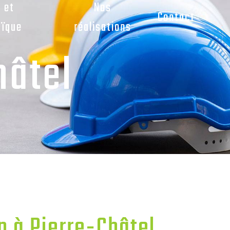
n et
Nos
Contact
aïque
réalisations
hâtel
n à Pierre-Châtel