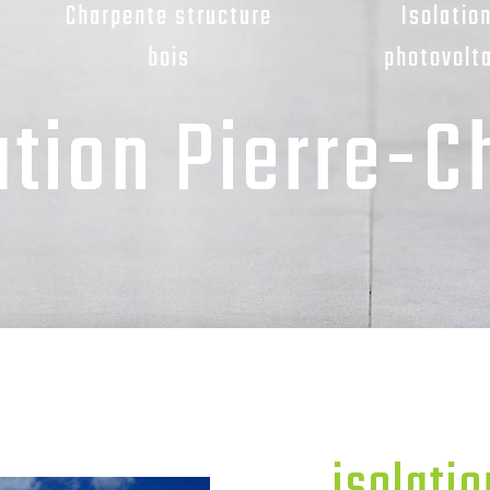
Charpente structure
Isolatio
bois
photovolt
ation Pierre-C
isolatio